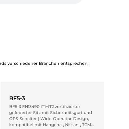
ards verschiedener Branchen entsprechen.
BF5-3
BF5-3 EN13490 IT1+IT2 zertifizierter
gefederter Sitz mit Sicherheitsgurt und
BF1-2
BF21
BF1-2
OPS-Schalter | Wide-Operator-Design,
BF1-2 Premium faltbarer, verstellbarer
BF21 Bequemer, langlebiger gefederter
BF1-2 Reinigungsgerätesitze mit
kompatibel mit Hangcha-, Nissan-, TCM-