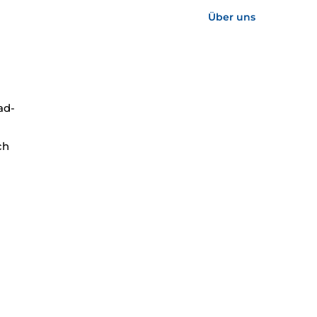
Über uns
ad-
ch