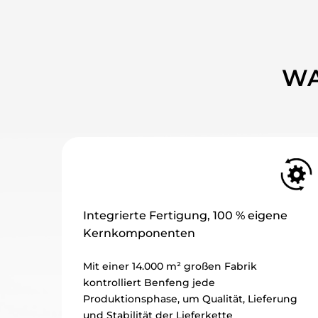
WA
egrierte Fertigung, 100 % eigene
Globale Ze
rnkomponenten
vertrauen
 einer 14.000 m² großen Fabrik
Zertifizier
trolliert Benfeng jede
internati
duktionsphase, um Qualität, Lieferung
sowie CE-K
Stabilität der Lieferkette
strenge St