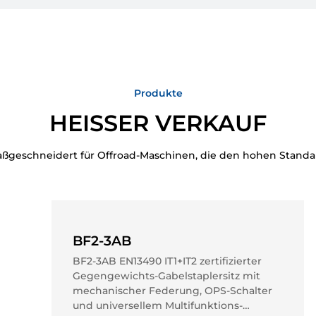
Produkte
HEISSER VERKAUF
aßgeschneidert für Offroad-Maschinen, die den hohen Stand
BF2-3AB
BF2-3AB EN13490 IT1+IT2 zertifizierter
Gegengewichts-Gabelstaplersitz mit
BF1-1BC
BF20
BF1-1
mechanischer Federung, OPS-Schalter
BF1-1BC Verstellbarer, langlebiger,
BF20 Ergonomischer, hochbelastbarer,
BF1-1 Langlebige PVC-
und universellem Multifunktions-