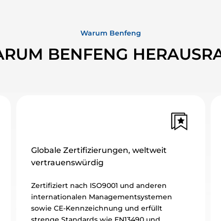
Warum Benfeng
RUM BENFENG HERAUSR
rtifizierungen, weltweit
Extreme Tests, 
swürdig
Zuverlässigkeit
t nach ISO9001 und anderen
Vollständige Testf
onalen Managementsystemen
Vibration, Salzspr
ennzeichnung und erfüllt
Temperatur, Haltba
andards wie EN13490 und
Jedes Produkt wird